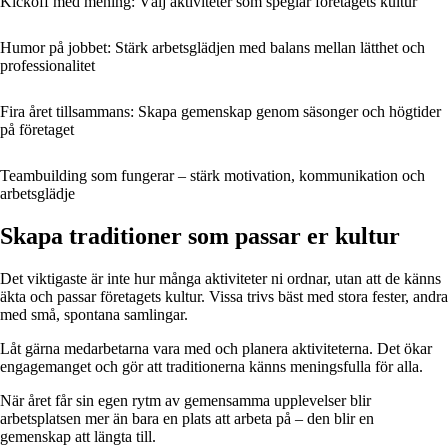
Kickoff med mening: Välj aktiviteter som speglar företagets kultur
Humor på jobbet: Stärk arbetsglädjen med balans mellan lätthet och
professionalitet
Fira året tillsammans: Skapa gemenskap genom säsonger och högtider
på företaget
Teambuilding som fungerar – stärk motivation, kommunikation och
arbetsglädje
Skapa traditioner som passar er kultur
Det viktigaste är inte hur många aktiviteter ni ordnar, utan att de känns
äkta och passar företagets kultur. Vissa trivs bäst med stora fester, andra
med små, spontana samlingar.
Låt gärna medarbetarna vara med och planera aktiviteterna. Det ökar
engagemanget och gör att traditionerna känns meningsfulla för alla.
När året får sin egen rytm av gemensamma upplevelser blir
arbetsplatsen mer än bara en plats att arbeta på – den blir en
gemenskap att längta till.