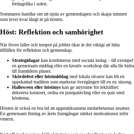
fredagsfika i solen.
Sommaren handlar om att njuta av gemenskapen och skapa minnen
som lever kvar långt in på hösten.
Höst: Reflektion och samhörighet
När löven faller och tempot på jobbet ökar är det viktigt att hitta
tillfällen för reflektion och gemenskap.
Strategidagar
kan kombineras med sociala inslag – till exempel
en gemensam middag eller en kreativ workshop där alla får bidra
till framtidens planer.
Skördefest eller höstmiddag
med lokala råvaror kan bli en
uppskattad tradition som markerar övergången till en ny säsong.
Halloween eller höstmys
kan ge utrymme för lekfullhet:
dekorera kontoret, ordna en pumpatävling eller en quiz med
hösttema.
Hösten är också en bra tid att uppmärksamma medarbetarnas insatser.
En gemensam firning av årets framgångar stärker motivationen inför
vintern.