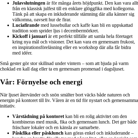
Julavslutningen
är för många årets höjdpunkt. Den kan vara allt
från en klassisk julfest till en enklare glöggfika med kollegorna.
Tänk på att skapa en inkluderande stämning där alla känner sig
välkomna, oavsett hur de firar.
Luciafirande
med lussebullar och kaffe kan bli en uppskattad
tradition som sprider ljus i decembermörkret.
Kickoff i januari
är ett perfekt tillfälle att samla hela företaget
kring nya mål och visioner. Det kan vara en gemensam frukost,
en inspirationsföreläsning eller en workshop där alla får bidra
med idéer.
Små gester gör stor skillnad under vintern – som att bjuda på varm
choklad en kall dag eller ta en gemensam promenad i dagsljuset.
Vår: Förnyelse och energi
När ljuset återvänder och snön smälter bort väcks både naturen och
energin på kontoret till liv. Våren är en tid för nystart och gemensamma
initiativ.
Vårstädning på kontoret
kan bli en rolig aktivitet om den
kombineras med musik, fika och gemensam lunch. Det ger både
fräschare lokaler och en känsla av samarbete.
Påskfika eller påsklunch
kan göras enkel och inkluderande –