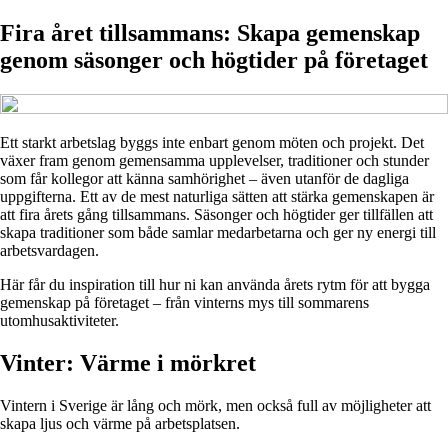
Fira året tillsammans: Skapa gemenskap
genom säsonger och högtider på företaget
Ett starkt arbetslag byggs inte enbart genom möten och projekt. Det
växer fram genom gemensamma upplevelser, traditioner och stunder
som får kollegor att känna samhörighet – även utanför de dagliga
uppgifterna. Ett av de mest naturliga sätten att stärka gemenskapen är
att fira årets gång tillsammans. Säsonger och högtider ger tillfällen att
skapa traditioner som både samlar medarbetarna och ger ny energi till
arbetsvardagen.
Här får du inspiration till hur ni kan använda årets rytm för att bygga
gemenskap på företaget – från vinterns mys till sommarens
utomhusaktiviteter.
Vinter: Värme i mörkret
Vintern i Sverige är lång och mörk, men också full av möjligheter att
skapa ljus och värme på arbetsplatsen.