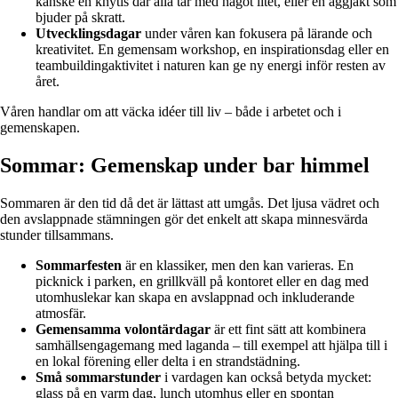
kanske en knytis där alla tar med något litet, eller en äggjakt som
bjuder på skratt.
Utvecklingsdagar
under våren kan fokusera på lärande och
kreativitet. En gemensam workshop, en inspirationsdag eller en
teambuildingaktivitet i naturen kan ge ny energi inför resten av
året.
Våren handlar om att väcka idéer till liv – både i arbetet och i
gemenskapen.
Sommar: Gemenskap under bar himmel
Sommaren är den tid då det är lättast att umgås. Det ljusa vädret och
den avslappnade stämningen gör det enkelt att skapa minnesvärda
stunder tillsammans.
Sommarfesten
är en klassiker, men den kan varieras. En
picknick i parken, en grillkväll på kontoret eller en dag med
utomhuslekar kan skapa en avslappnad och inkluderande
atmosfär.
Gemensamma volontärdagar
är ett fint sätt att kombinera
samhällsengagemang med laganda – till exempel att hjälpa till i
en lokal förening eller delta i en strandstädning.
Små sommarstunder
i vardagen kan också betyda mycket:
glass på en varm dag, lunch utomhus eller en spontan