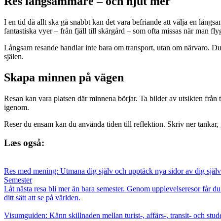
Res långsammare – och njut mer
I en tid då allt ska gå snabbt kan det vara befriande att välja en lång
fantastiska vyer – från fjäll till skärgård – som ofta missas när man fly
Långsam resande handlar inte bara om transport, utan om närvaro. Du få
själen.
Skapa minnen på vägen
Resan kan vara platsen där minnena börjar. Ta bilder av utsikten från tå
igenom.
Reser du ensam kan du använda tiden till reflektion. Skriv ner tankar, gö
Læs også:
Res med mening: Utmana dig själv och upptäck nya sidor av dig själ
Semester
Låt nästa resa bli mer än bara semester. Genom upplevelseresor får d
ditt sätt att se på världen.
Visumguiden: Känn skillnaden mellan turist-, affärs-, transit- och stu