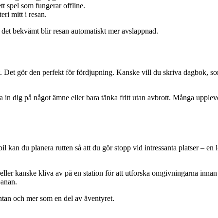
ett spel som fungerar offline.
teri mitt i resan.
ar det bekvämt blir resan automatiskt mer avslappnad.
ilt. Det gör den perfekt för fördjupning. Kanske vill du skriva dagbok, so
a in dig på något ämne eller bara tänka fritt utan avbrott. Många upplev
 kan du planera rutten så att du gör stopp vid intressanta platser – en l
ller kanske kliva av på en station för att utforska omgivningarna innan d
banan.
äntan och mer som en del av äventyret.