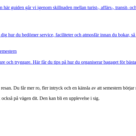
r guiden går vi igenom skillnaden mellan turist-, affärs-, transit- och s
dig hur du bedömer service, faciliteter och atmosfär innan du bokar, så a
semestern
e och tryggare. Här får du tips på hur du organiserar bagaget för bästa 
 resan. Du får mer ro, fler intryck och en känsla av att semestern börj
 också på vägen dit. Den kan bli en upplevelse i sig.