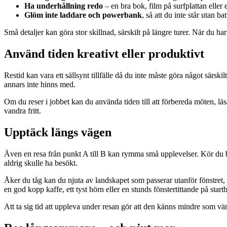
Ha underhållning redo
– en bra bok, film på surfplattan eller 
Glöm inte laddare och powerbank
, så att du inte står utan bat
Små detaljer kan göra stor skillnad, särskilt på längre turer. När du h
Använd tiden kreativt eller produktivt
Restid kan vara ett sällsynt tillfälle då du inte måste göra något särsk
annars inte hinns med.
Om du reser i jobbet kan du använda tiden till att förbereda möten, läs
vandra fritt.
Upptäck längs vägen
Även en resa från punkt A till B kan rymma små upplevelser. Kör du bil
aldrig skulle ha besökt.
Åker du tåg kan du njuta av landskapet som passerar utanför fönstret, e
en god kopp kaffe, ett tyst hörn eller en stunds fönstertittande på start
Att ta sig tid att uppleva under resan gör att den känns mindre som v