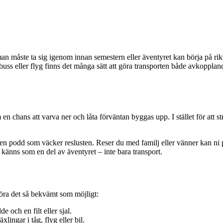
n måste ta sig igenom innan semestern eller äventyret kan börja på rikt
 buss eller flyg finns det många sätt att göra transporten både avkopplan
n chans att varva ner och låta förväntan byggas upp. I stället för att 
 en podd som väcker reslusten. Reser du med familj eller vänner kan ni 
känns som en del av äventyret – inte bara transport.
öra det så bekvämt som möjligt:
 och en filt eller sjal.
xlingar i tåg, flyg eller bil.