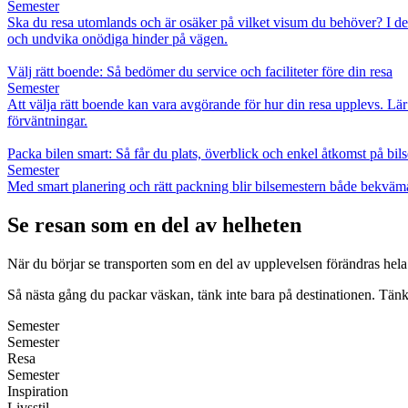
Semester
Ska du resa utomlands och är osäker på vilket visum du behöver? I den hä
och undvika onödiga hinder på vägen.
Välj rätt boende: Så bedömer du service och faciliteter före din resa
Semester
Att välja rätt boende kan vara avgörande för hur din resa upplevs. Lär 
förväntningar.
Packa bilen smart: Så får du plats, överblick och enkel åtkomst på bil
Semester
Med smart planering och rätt packning blir bilsemestern både bekvämar
Se resan som en del av helheten
När du börjar se transporten som en del av upplevelsen förändras hela
Så nästa gång du packar väskan, tänk inte bara på destinationen. Tänk
Semester
Semester
Resa
Semester
Inspiration
Livsstil