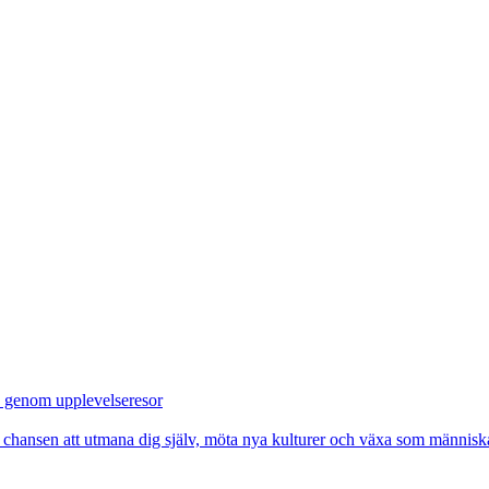
v genom upplevelseresor
u chansen att utmana dig själv, möta nya kulturer och växa som människa