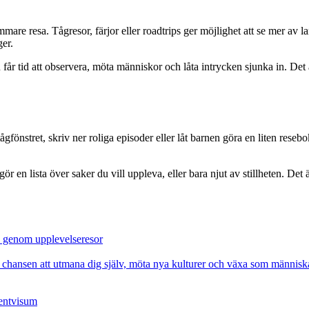
sammare resa. Tågresor, färjor eller roadtrips ger möjlighet att se mer a
ger.
r tid att observera, möta människor och låta intrycken sjunka in. Det är
gfönstret, skriv ner roliga episoder eller låt barnen göra en liten resebok
r en lista över saker du vill uppleva, eller bara njut av stillheten. Det ä
v genom upplevelseresor
u chansen att utmana dig själv, möta nya kulturer och växa som människa
dentvisum