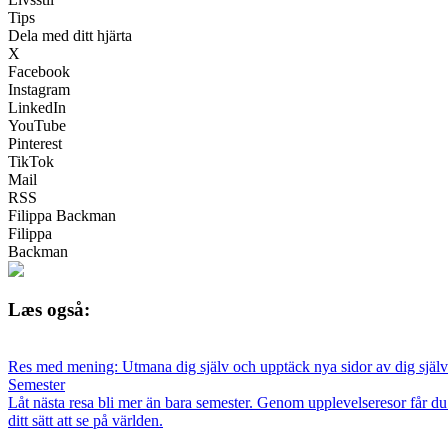
Tips
Dela med ditt hjärta
X
Facebook
Instagram
LinkedIn
YouTube
Pinterest
TikTok
Mail
RSS
Filippa Backman
Filippa
Backman
Læs også:
Res med mening: Utmana dig själv och upptäck nya sidor av dig själ
Semester
Låt nästa resa bli mer än bara semester. Genom upplevelseresor får d
ditt sätt att se på världen.