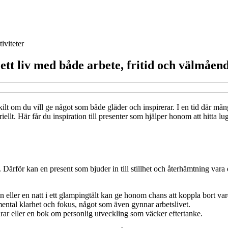
iviteter
ett liv med både arbete, fritid och välmåen
kilt om du vill ge något som både gläder och inspirerar. I en tid där må
ellt. Här får du inspiration till presenter som hjälper honom att hitta 
Därför kan en present som bjuder in till stillhet och återhämtning vara
den eller en natt i ett glampingtält kan ge honom chans att koppla bort va
 mental klarhet och fokus, något som även gynnar arbetslivet.
r eller en bok om personlig utveckling som väcker eftertanke.