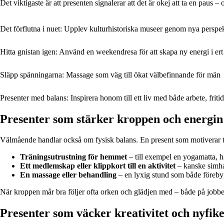
Det viktigaste är att presenten signalerar att det är okej att ta en paus – o
Det förflutna i nuet: Upplev kulturhistoriska museer genom nya perspe
Hitta gnistan igen: Använd en weekendresa för att skapa ny energi i ert
Släpp spänningarna: Massage som väg till ökat välbefinnande för män
Presenter med balans: Inspirera honom till ett liv med både arbete, frit
Presenter som stärker kroppen och energin
Välmående handlar också om fysisk balans. En present som motiverar till r
Träningsutrustning för hemmet
– till exempel en yogamatta, ha
Ett medlemskap eller klippkort till en aktivitet
– kanske simhal
En massage eller behandling
– en lyxig stund som både föreby
När kroppen mår bra följer ofta orken och glädjen med – både på job
Presenter som väcker kreativitet och nyfik