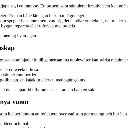
fördjupa sig i ett intresse. En present som stimulerar kreativiteten kan g
teter där man både lär sig och skapar något eget.
om speglar hans intressen, vare sig det handlar om teknik, natur eller ku
t bygga, reparera eller utforska nya projekt.
och mening i vardagen.
nskap
present som bjuder in till gemensamma upplevelser kan stärka relatione
 eller en weekendresa.
h vänner runt bordet.
olfbanan, en kajaktur eller en matlagningskurs.
tt den skapar tid tillsammans snarare än bara en sak.
h nya vanor
som hjälper honom att reflektera över vad som ger mening och hur han vil
r, idéer och mål.