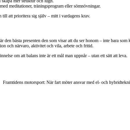
l skapa mer struktur och lugn.
 med meditationer, träningsprogram eller sömnövningar.
l att prioritera sig själv – mitt i vardagens krav.
t är den bästa presenten den som visar att du ser honom – inte bara som
on och närvaro, aktivitet och vila, arbete och fritid.
nelse om att balans inte är ett mål man uppnår – utan ett sätt att leva.
Framtidens motorsport: När fart möter ansvar med el- och hybridtekn