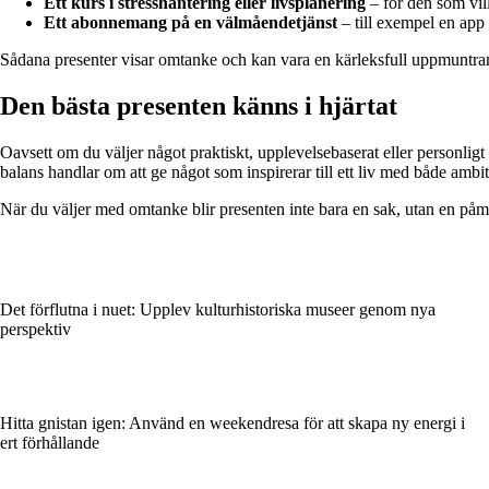
Ett kurs i stresshantering eller livsplanering
– för den som vil
Ett abonnemang på en välmåendetjänst
– till exempel en app
Sådana presenter visar omtanke och kan vara en kärleksfull uppmuntran til
Den bästa presenten känns i hjärtat
Oavsett om du väljer något praktiskt, upplevelsebaserat eller personlig
balans handlar om att ge något som inspirerar till ett liv med både ambiti
När du väljer med omtanke blir presenten inte bara en sak, utan en påmin
Det förflutna i nuet: Upplev kulturhistoriska museer genom nya
perspektiv
Hitta gnistan igen: Använd en weekendresa för att skapa ny energi i
ert förhållande