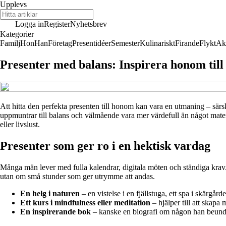
Upplevs
Logga in
Register
Nyhetsbrev
Kategorier
Familj
Hon
Han
Företag
Presentidéer
Semester
Kulinariskt
Firande
Flykt
Akt
Presenter med balans: Inspirera honom till 
Att hitta den perfekta presenten till honom kan vara en utmaning – särs
uppmuntrar till balans och välmående vara mer värdefull än något materi
eller livslust.
Presenter som ger ro i en hektisk vardag
Många män lever med fulla kalendrar, digitala möten och ständiga krav. 
utan om små stunder som ger utrymme att andas.
En helg i naturen
– en vistelse i en fjällstuga, ett spa i skärgår
Ett kurs i mindfulness eller meditation
– hjälper till att skapa
En inspirerande bok
– kanske en biografi om någon han beundra