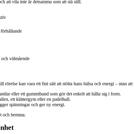
ch att vila inte är detsamma som att stå still.
ktiv
 förhållande
id och välmående
örelse kan vara ett fint sätt att stötta hans hälsa och energi – utan att
ntlar eller ett gummiband som gör det enkelt att hålla sig i form.
len, ett klättergym eller en padelhall.
gger spänningar och ger ny energi.
bet och hemma.
enhet