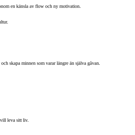
e honom en känsla av flow och ny motivation.
ltur.
r och skapa minnen som varar längre än själva gåvan.
l leva sitt liv.