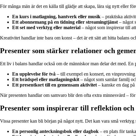
För många män är det en källa till glädje att skapa, lära sig nytt eller 
En kurs i matlagning, hantverk eller musik
– praktiska aktivi
Ett abonnemang på en tidning eller streamingtjänst
– något s
Ett set med verktyg eller material
– något som inspirerar till at
Kreativitet handlar inte bara om konst – det är ett sätt att hitta balans 
Presenter som stärker relationer och geme
Ett liv i balans handlar också om de människor man delar det med. En 
En upplevelse för två
– till exempel en konsert, en vinprovning
Ett brädspel eller matlagningskit
– något som samlar familj oc
Ett presentkort till en gemensam aktivitet
– kanske en dag på g
När presenten handlar om samvaro blir den ofta extra minnesvärd – för a
Presenter som inspirerar till reflektion oc
Vissa presenter kan bli början på något nytt. Det kan vara små verktyg 
En personlig anteckningsbok eller dagbok
– en plats för tanka