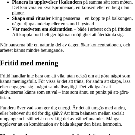
Planera in upplevelser i kalendern
på samma sätt som möten.
Det kan vara en kvällspromenad, en konsert eller en helg utan
planer.
Skapa små ritualer
kring pauserna – en kopp te på balkongen,
några djupa andetag eller en stund i tystnad.
Var medveten om skärmtiden
– både i arbetet och på fritiden.
Att koppla bort helt ger hjärnan möjlighet att återhämta sig.
När pauserna blir en naturlig del av dagen ökar koncentrationen, och
arbetet känns mindre betungande.
Fritid med mening
Fritid handlar inte bara om att vila, utan också om att göra något som
känns meningsfullt. För vissa är det att träna, för andra att skapa, läsa
eller engagera sig i något samhällsnyttigt. Det viktiga är att
aktiviteterna känns som ett val – inte som ännu en punkt på att-göra-
listan.
Fundera över vad som ger dig energi. Är det att umgås med andra,
eller behöver du tid för dig själv? Att hitta balansen mellan socialt
umgänge och stillhet är en viktig del av välbefinnandet. Många
upplever att en kombination av båda skapar den bästa harmonin.