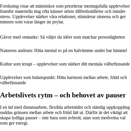
Forskning visar att människor som prioriterar meningsfulla upplevelser
framför materiella ting ofta känner större tillfredsställelse och mindre
stress. Upplevelser stärker våra relationer, stimulerar sinnena och ger
minnen som varar längre än prylar.
Gåvor med omtanke: Så väljer du idéer som matchar personligheten
Naturens andrum: Hitta mental ro på en halvtimme under bar himmel
Kultur som terapi – upplevelser som stärker ditt mentala välbefinnande
Upplevelser som balanspunkt: Hitta harmoni mellan arbete, fritid och
välbefinnande
Arbetslivets rytm – och behovet av pauser
I en tid med distansarbete, flexibla arbetstider och ständig uppkoppling
suddas gränsen mellan arbete och fritid lätt ut. Därför är det viktigt att
skapa tydliga pauser – inte bara som avbrott, utan som medvetna val
som ger energi.