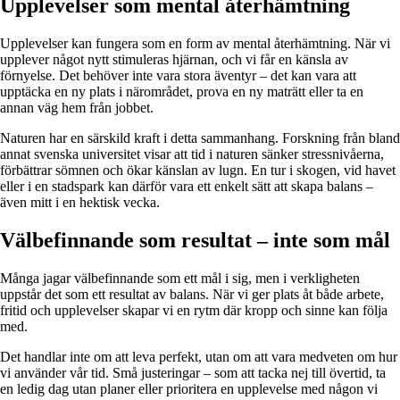
Upplevelser som mental återhämtning
Upplevelser kan fungera som en form av mental återhämtning. När vi
upplever något nytt stimuleras hjärnan, och vi får en känsla av
förnyelse. Det behöver inte vara stora äventyr – det kan vara att
upptäcka en ny plats i närområdet, prova en ny maträtt eller ta en
annan väg hem från jobbet.
Naturen har en särskild kraft i detta sammanhang. Forskning från bland
annat svenska universitet visar att tid i naturen sänker stressnivåerna,
förbättrar sömnen och ökar känslan av lugn. En tur i skogen, vid havet
eller i en stadspark kan därför vara ett enkelt sätt att skapa balans –
även mitt i en hektisk vecka.
Välbefinnande som resultat – inte som mål
Många jagar välbefinnande som ett mål i sig, men i verkligheten
uppstår det som ett resultat av balans. När vi ger plats åt både arbete,
fritid och upplevelser skapar vi en rytm där kropp och sinne kan följa
med.
Det handlar inte om att leva perfekt, utan om att vara medveten om hur
vi använder vår tid. Små justeringar – som att tacka nej till övertid, ta
en ledig dag utan planer eller prioritera en upplevelse med någon vi