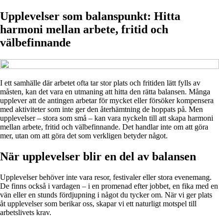
Upplevelser som balanspunkt: Hitta
harmoni mellan arbete, fritid och
välbefinnande
I ett samhälle där arbetet ofta tar stor plats och fritiden lätt fylls av
måsten, kan det vara en utmaning att hitta den rätta balansen. Många
upplever att de antingen arbetar för mycket eller försöker kompensera
med aktiviteter som inte ger den återhämtning de hoppats på. Men
upplevelser – stora som små – kan vara nyckeln till att skapa harmoni
mellan arbete, fritid och välbefinnande. Det handlar inte om att göra
mer, utan om att göra det som verkligen betyder något.
När upplevelser blir en del av balansen
Upplevelser behöver inte vara resor, festivaler eller stora evenemang.
De finns också i vardagen – i en promenad efter jobbet, en fika med en
vän eller en stunds fördjupning i något du tycker om. När vi ger plats
åt upplevelser som berikar oss, skapar vi ett naturligt motspel till
arbetslivets krav.